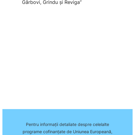
Gârbovi, Grindu și Reviga”
Pentru informații detaliate despre celelalte
programe cofinanțate de Uniunea Europeană,