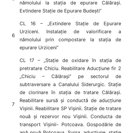
nămolului la stația de epurare Călărași.
Extindere Stație de Epurare Budești”
CL 16 – „Extindere Stație de Epurare
Urziceni. Instalație de valorificare a
6
nămolului prin compostare la stația de
epurare Urziceni”
CL 17 – „Stație de oxidare în stația de
pretratare Chiciu. Reabilitare Aducțiune fir 2
„Chiciu – Călărași” pe sectorul de
subtraversare a Canalului Siderurgic. Stație
de clorinare în stația de tratare Călărași.
Reabilitare sursă și conductă de aducțiune
7
Vișinii. Reabilitare SP Vișinii. Stație de tratare
nouă și rezervor nou Vișinii. Conducta de
transport Vișinii- Potcoava. Gospodărie de
apă nouă Potcoava. Sursa, aducțiune, stație