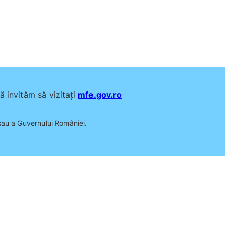
 invităm să vizitați
mfe.gov.ro
 sau a Guvernului României.