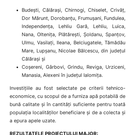
Budești, Călărași, Chirnogi, Chiselet, Crivăț,
Dor Mărunt, Dorobanțu, Frumușani, Fundulea,
Independența, Lehliu Gară, Lehliu, Luica,
Nana, Oltenița, Plătărești, Șoldanu, Spanțov,
Ulmu, Vasilați, Ileana, Belciugatele, Tămădău
Mare, Lupșanu, Nicolae Bălcescu, din județul
Călărași și
Coșereni, Gârbovi, Grindu, Reviga, Urziceni,
Manasia, Alexeni în județul Ialomița.
Investițiile au fost selectate pe criterii tehnico-
economice, cu scopul de a furniza apă potabilă de
bună calitate și în cantități suficiente pentru toată
populația localităților beneficiare și de a colecta și
a epura apele uzate.
REZULTATELE PROIECTULUI MAJOR: