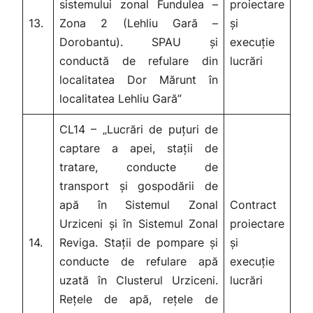
sistemului zonal Fundulea –
proiectare
13.
Zona 2 (Lehliu Gară –
și
Dorobantu). SPAU și
execuție
conductă de refulare din
lucrări
localitatea Dor Mărunt în
localitatea Lehliu Gară”
CL14 – „Lucrări de puțuri de
captare a apei, stații de
tratare, conducte de
transport și gospodării de
apă în Sistemul Zonal
Contract
Urziceni și în Sistemul Zonal
proiectare
14.
Reviga. Stații de pompare și
și
conducte de refulare apă
execuție
uzată în Clusterul Urziceni.
lucrări
Rețele de apă, rețele de