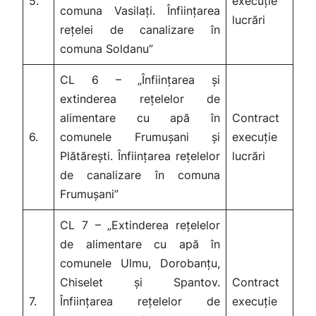
5.
execuție
comuna Vasilați. Înființarea
lucrări
rețelei de canalizare în
comuna Soldanu”
CL 6 – „Înființarea și
extinderea rețelelor de
alimentare cu apă în
Contract
6.
comunele Frumușani și
execuție
Plătărești. Înființarea rețelelor
lucrări
de canalizare în comuna
Frumușani”
CL 7 – „Extinderea rețelelor
de alimentare cu apă în
comunele Ulmu, Dorobanțu,
Chiselet și Spantov.
Contract
7.
Înființarea rețelelor de
execuție