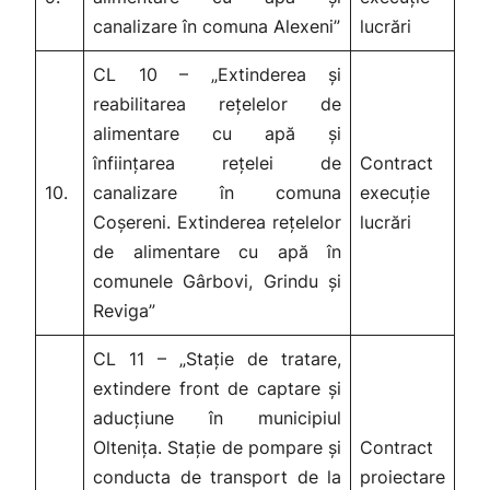
canalizare în comuna Alexeni”
lucrări
CL 10 – „Extinderea și
reabilitarea rețelelor de
alimentare cu apă și
înființarea rețelei de
Contract
10.
canalizare în comuna
execuție
Coșereni. Extinderea rețelelor
lucrări
de alimentare cu apă în
comunele Gârbovi, Grindu și
Reviga”
CL 11 – „Stație de tratare,
extindere front de captare și
aducțiune în municipiul
Oltenița. Stație de pompare și
Contract
conducta de transport de la
proiectare