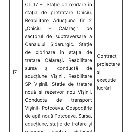
CL 17 – „Stație de oxidare în
stația de pretratare Chiciu.
Reabilitare Aducțiune fir 2
„Chiciu – Călărași” pe
sectorul de subtraversare a
Canalului Siderurgic. Stație
de clorinare în stația de
Contract
tratare Călărași. Reabilitare
proiectare
sursă și conductă de
17
și
aducțiune Vișinii. Reabilitare
execuție
SP Vișinii. Stație de tratare
lucrări
nouă și rezervor nou Vișinii.
Conducta de transport
Vișinii- Potcoava. Gospodărie
de apă nouă Potcoava. Sursa,
aducțiune, stație de tratare și
rezervor pentru sistemul