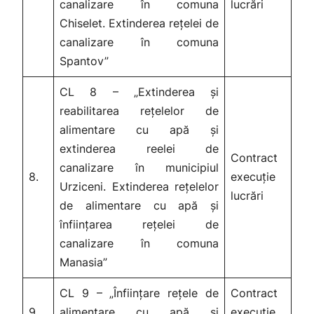
canalizare în comuna
lucrări
Chiselet. Extinderea rețelei de
canalizare în comuna
Spantov”
CL 8 – „Extinderea și
reabilitarea rețelelor de
alimentare cu apă și
extinderea reelei de
Contract
canalizare în municipiul
8.
execuție
Urziceni. Extinderea rețelelor
lucrări
de alimentare cu apă și
înființarea rețelei de
canalizare în comuna
Manasia”
CL 9 – „Înființare rețele de
Contract
9.
alimentare cu apă și
execuție