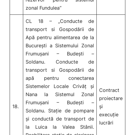
zonal Fundulea”
CL 18 – „Conducte de
transport si Gospodării de
Apă pentru alimentarea de la
București a Sistemului Zonal
Frumușani – Budești –
Soldanu. Conducte de
transport si Gospodării de
apă pentru conectarea
Sistemelor Locale Crivăț și
Contract
Nana la Sistemul Zonal
proiectare
Frumușani – Budești –
18.
și
Soldanu. Stație de pompare
execuție
și conductă de transport de
lucrări
la Luica la Valea Stânii.
Reabilitare stație de clorinare