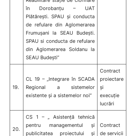
în Dorobanțu – UAT
Plătărești. SPAU și conducta
de refulare din Aglomerarea
Frumușani la SEAU Budești.
SPAU si conducta de refulare
din Aglomerarea Soldanu la
SEAU Budești”
Contract
CL 19 – „Integrare în SCADA
proiectare
19.
Regional a sistemelor
și
existente și a sistemelor noi”
execuție
lucrări
CS 1 – „ Asistență tehnică
pentru managementul și
Contract
20.
publicitatea proiectului și
de servicii