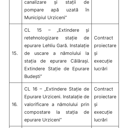
canalizare și stații de
pompare apă uzată în
Municipiul Urziceni”
CL 15 – „Extindere și
retehnologizare stație de
Contract
epurare Lehliu Gară. Instalație
proiectare
15.
de uscare a nămolului la
și
stația de epurare Călărași.
execuție
Extindere Stație de Epurare
lucrări
Budești”
CL 16 – „Extindere Stație de
Contract
Epurare Urziceni. Instalație de
proiectare
16.
valorificare a nămolului prin
și
compostare la stația de
execuție
epurare Urziceni”
lucrări