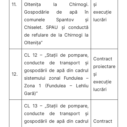
11.
Oltenița la Chirnogi.
și
Gospodărie de apă în
execuție
comunele Spantov și
lucrări
Chiselet. SPAU și conductă
de refulare de la Chirnogi la
Oltenița”
CL 12 – „Stații de pompare,
Contract
conducte de transport și
proiectare
gospodării de apă din cadrul
12.
și
sistemului zonal Fundulea –
execuție
Zona 1 (Fundulea – Lehliu
lucrări
Gară)”
CL 13 – „Stații de pompare,
conducte de transport și
gospodării de apă din cadrul
Contract